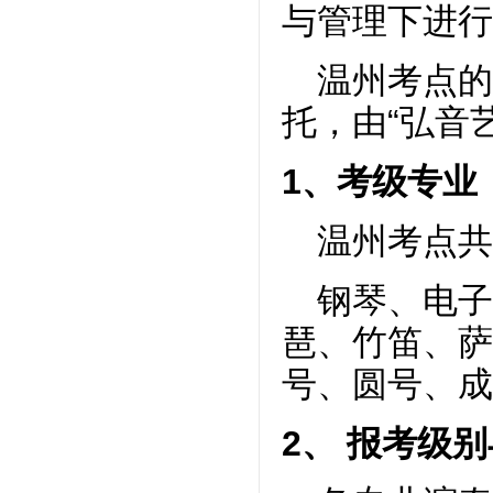
与管理下进行
温州考点的
托，由“弘音
1
、
考级专业
温州
考点共
钢琴
、电子
琶、竹笛、萨
号、圆号、成
2
、
报考级别